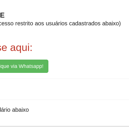
NE
cesso restrito aos usuários cadastrados abaixo)
se aqui:
ique via Whatsapp!
ário abaixo