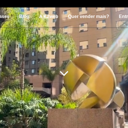
ases
Blog
A K2web
Quer vender mais?
Ent