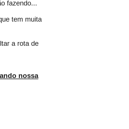
o fazendo...
que tem muita
tar a rota de
sando nossa