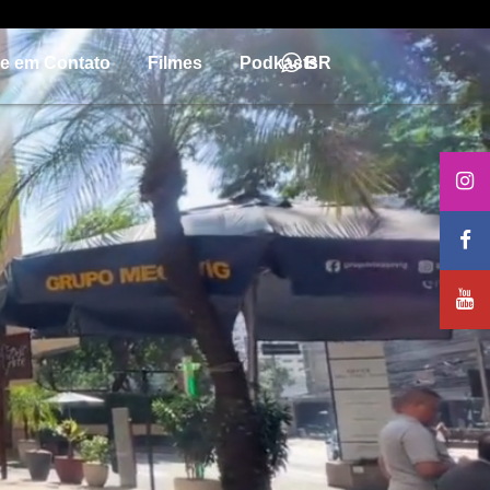
re em Contato
Filmes
Podkasts
BR