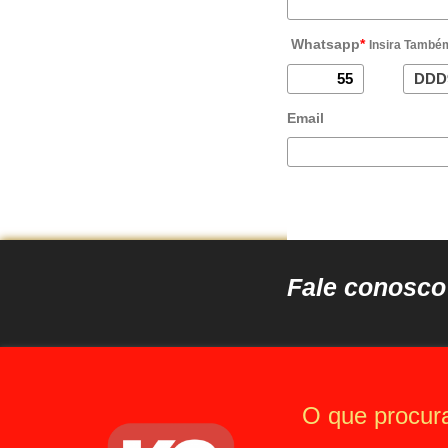
Whatsapp
*
Insira També
Email
Fale conosc
O que procur