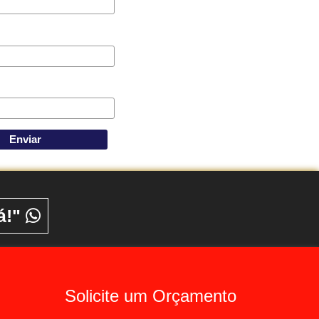
á!"
Solicite um Orçamento