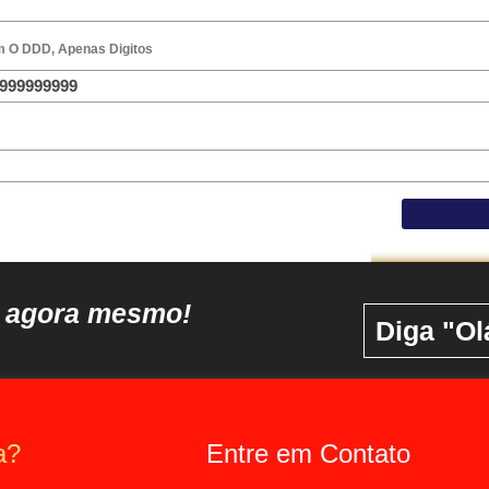
m O DDD, Apenas Digitos
o agora mesmo!
Diga "Ol
a?
Entre em Contato