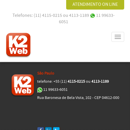
ATENDIMENTO ON LINE
Telefones: (11) 4115-0215 ou 4113-1189
11 99633-
ATENDIMENTO ON LINE
6051
Toggl
naviga
Sâo Paulo
telefone: +55 (11)
4115-0215
ou
4113-1189
11 99633-6051
Rua Baronesa de Bela Vista, 102 - CEP 04612-000